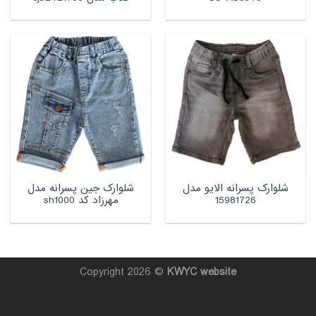
شلوارک پسرانه الایو مدل
شلوارک جین پسرانه مدل
15981726
مهرزاد کد sh1000
Copyright 2026 ©
KWYC
website