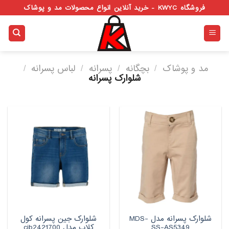
Ski
فروشگاه KWYC - خرید آنلاین انواع محصولات مد و پوشاک
t
conten
مد و پوشاک
/
بچگانه
/
پسرانه
/
لباس پسرانه
/
شلوارک پسرانه
شلوارک پسرانه مدل MDS-
شلوارک جین پسرانه کول
SS-AS5349
کلاب مدل cjb2421700