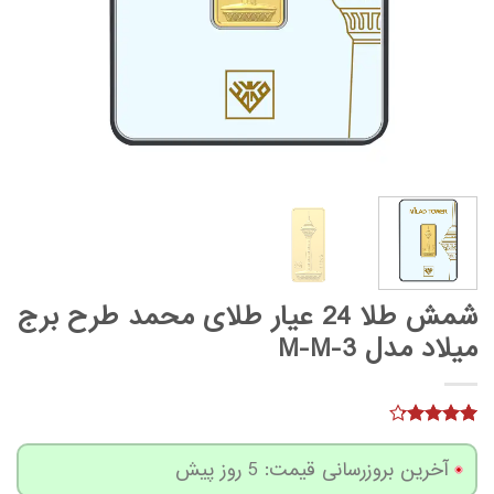
شمش طلا 24 عیار طلای محمد طرح برج
میلاد مدل M-M-3
9
امتیاز
4.22
از 5
آخرین بروزرسانی قیمت: 5 روز پیش
امتیاز
مشتری